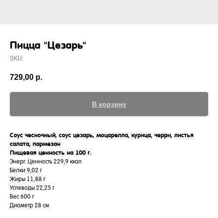
Пицца "Цезарь"
SKU:
729,00
р.
В корзину
Соус чесночный, соус цезарь, моцарелла, курица, черри, листья
салата, пармезан
Пищевая ценность на 100 г.
Энерг. Ценность 229,9 ккал
Белки 9,02 г
Жиры 11,88 г
Углеводы 22,25 г
Вес 600 г
Диаметр 28 см